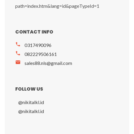
path=index.htm&lang=id&pageTypeId=1
CONTACT INFO
phone
0317490096
phone
082229506161
mail
sales88.nls@gmail.com
FOLLOW US
@nikitalkl.id
@nikitalkl.id